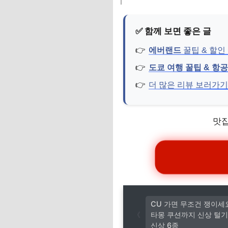
에버랜드
꿀팁 & 할인
도쿄 여행 꿀팁 & 항
더 많은 리뷰 보러가기
맛집
CU 가면 무조건 쟁이세
타몽 쿠션까지 신상 털기
신상 6종