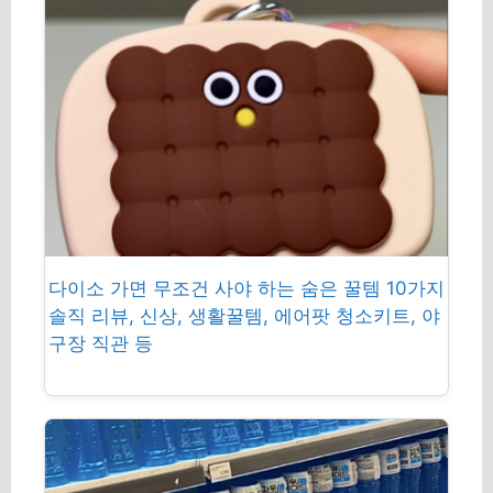
다이소 가면 무조건 사야 하는 숨은 꿀템 10가지
솔직 리뷰, 신상, 생활꿀템, 에어팟 청소키트, 야
구장 직관 등