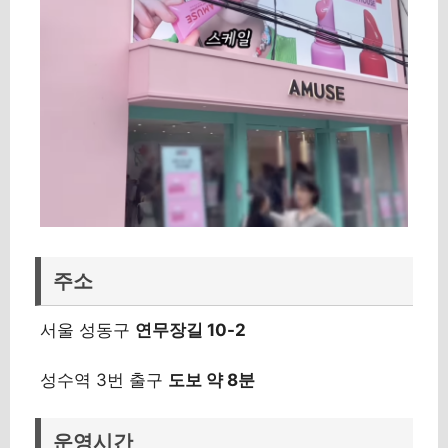
주소
서울 성동구
연무장길 10-2
성수역 3번 출구
도보 약 8분
운영시간