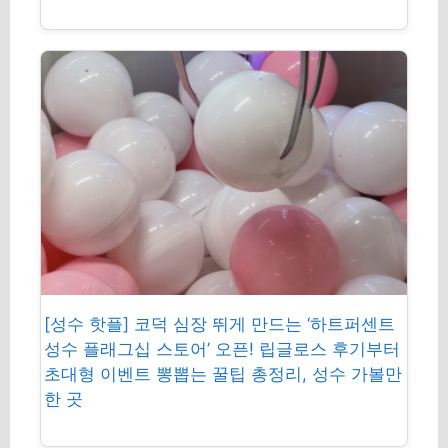
[성수 핫플] 코덕 심장 뛰게 만드는 ‘하트퍼센트
성수 플래그십 스토어’ 오픈! 립글로스 후기부터
초대형 이벤트 뽕뽑는 꿀팁 총정리, 성수 가볼만
한 곳