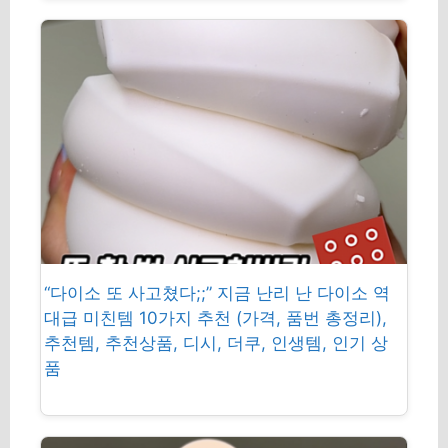
“다이소 또 사고쳤다;;” 지금 난리 난 다이소 역
대급 미친템 10가지 추천 (가격, 품번 총정리),
추천템, 추천상품, 디시, 더쿠, 인생템, 인기 상
품